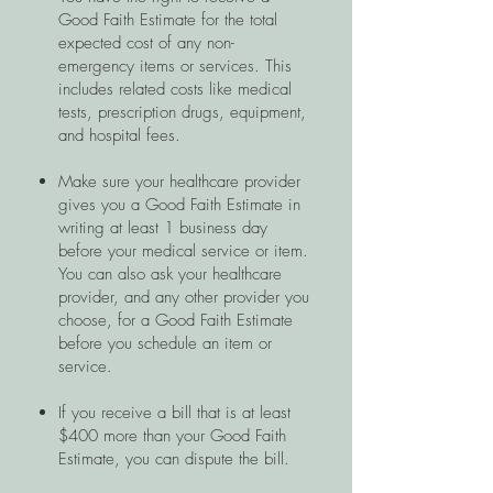
Good Faith Estimate for the total
expected cost of any non-
emergency items or services. This
includes related costs like medical
tests, prescription drugs, equipment,
and hospital fees.
Make sure your healthcare provider
gives you a Good Faith Estimate in
writing at least 1 business day
before your medical service or item.
You can also ask your healthcare
provider, and any other provider you
choose, for a Good Faith Estimate
before you schedule an item or
service.
If you receive a bill that is at least
$400 more than your Good Faith
Estimate, you can dispute the bill.