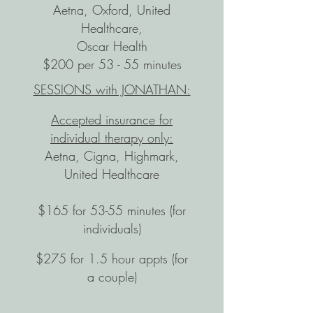
Aetna, Oxford, United
Healthcare,
Oscar Health
$200 per 53 - 55 minutes
SESSIONS with JONATHAN:
Accepted insurance for
individual therapy only:
Aetna, Cigna, Highmark,
United Healthcare
$165 for 53-55 minutes (for
individuals)
$275 for 1.5 hour appts (for
a couple)